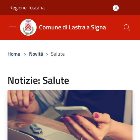
Salta al contenuto principale
Regione Toscana
Comune di Lastra a Signa
Home
>
Novità
>
Salute
Notizie: Salute