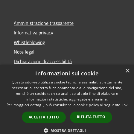
Amministrazione trasparente
Informativa privacy
Whistleblowing
Note legali
Dichiarazione di accessibilità
×
Piano di miglioramento
Informazioni sui cookie
Questo sito web utilizza cookie tecnici e assimilati strettamente
necessari al corretto funzionamento e alla navigazione del sito,
nonché un cookie tecnico analitico al solo fine di elaborare
informazioni statistiche, aggregate e anonime.
RSS
Copyright © 2026 • Comune di
Per maggiori dettagli, può consultare la cookie policy al seguente
link
Accessibilità
Lastra a Signa • Powered by
Privacy
Municipium
Accesso
•
RIFIUTA TUTTO
ACCETTA TUTTO
Cookie
redazione
Mappa del sito
MOSTRA DETTAGLI