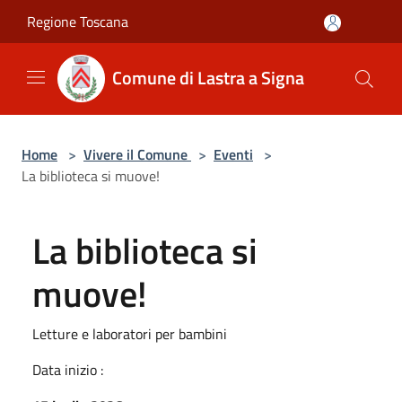
Salta al contenuto principale
Regione Toscana
Comune di Lastra a Signa
Home
>
Vivere il Comune
>
Eventi
>
La biblioteca si muove!
La biblioteca si
muove!
Letture e laboratori per bambini
Data inizio :