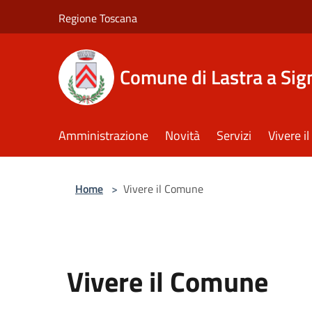
Salta al contenuto principale
Regione Toscana
Comune di Lastra a Sig
Amministrazione
Novità
Servizi
Vivere 
Home
>
Vivere il Comune
Vivere il Comune