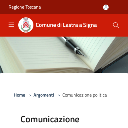
Salta al contenuto principale
Regione Toscana
Comune di Lastra a Signa
Home
>
Argomenti
>
Comunicazione politica
Comunicazione