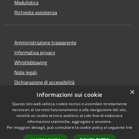
Modulistica
Richiesta assistenza
Amministrazione trasparente
Informativa privacy
Whistleblowing
Note legali
Dichiarazione di accessibilità
×
Piano di miglioramento
Informazioni sui cookie
Questo sito web utilizza cookie tecnici e assimilati strettamente
necessari al corretto funzionamento e alla navigazione del sito,
nonché un cookie tecnico analitico al solo fine di elaborare
informazioni statistiche, aggregate e anonime.
RSS
Copyright © 2026 • Comune di
Per maggiori dettagli, può consultare la cookie policy al seguente
link
Accessibilità
Lastra a Signa • Powered by
Privacy
Municipium
Accesso
•